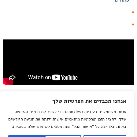
עוסק פטור? ניהול פשוט וחכם ב-SmartBill
אנחנו מכבדים את הפרטיות שלך
חשבוניות וקבלות, מעקב הוצאות, התראות על תקרת מחזור,
אנחנו משתמשים בעוגיות (cookies) כדי לשפר את חוויית הגלישה
תזכורות להצהרת מע״מ שנתית
שלך, להציג תוכן ופרסומות מותאמים אישית ולנתח את תנועת הגולשים
ותיאום/מקדמות במס הכנסה ובביטוח לאומי — הכל במקום אחד,
באתר. בלחיצה על "אישור הכל" אתה מסכים לשימוש שלנו בעוגיות.
עם ליווי מקצועי שמחובר לכל צעד.