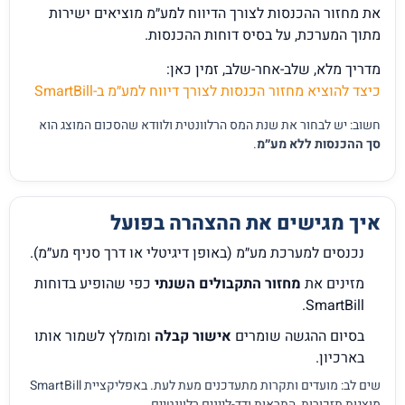
את מחזור ההכנסות לצורך הדיווח למע״מ מוציאים ישירות
מתוך המערכת, על בסיס דוחות ההכנסות.
מדריך מלא, שלב-אחר-שלב, זמין כאן:
כיצד להוציא מחזור הכנסות לצורך דיווח למע״מ ב-SmartBill
חשוב: יש לבחור את שנת המס הרלוונטית ולוודא שהסכום המוצג הוא
סך ההכנסות ללא מע״מ
.
איך מגישים את ההצהרה בפועל
נכנסים למערכת מע״מ (באופן דיגיטלי או דרך סניף מע״מ).
מזינים את
מחזור התקבולים השנתי
כפי שהופיע בדוחות
SmartBill.
בסיום ההגשה שומרים
אישור קבלה
ומומלץ לשמור אותו
בארכיון.
שים לב: מועדים ותקרות מתעדכנים מעת לעת. באפליקציית SmartBill
מוצגות תזכורות, התראות ודד-ליינים רלוונטיים.