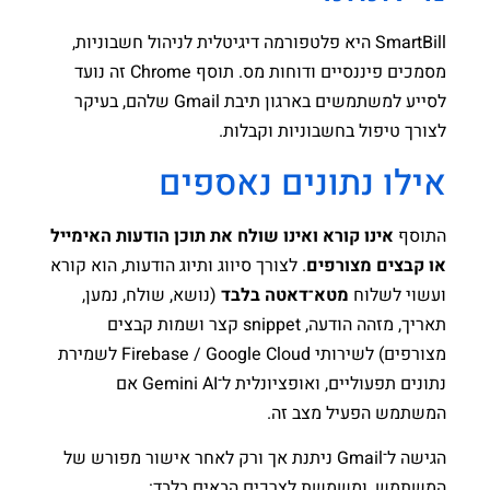
SmartBill היא פלטפורמה דיגיטלית לניהול חשבוניות,
מסמכים פיננסיים ודוחות מס. תוסף Chrome זה נועד
לסייע למשתמשים בארגון תיבת Gmail שלהם, בעיקר
לצורך טיפול בחשבוניות וקבלות.
אילו נתונים נאספים
התוסף
אינו קורא ואינו שולח את תוכן הודעות האימייל
או קבצים מצורפים
. לצורך סיווג ותיוג הודעות, הוא קורא
ועשוי לשלוח
מטא־דאטה בלבד
(נושא, שולח, נמען,
תאריך, מזהה הודעה, snippet קצר ושמות קבצים
מצורפים) לשירותי Firebase / Google Cloud לשמירת
נתונים תפעוליים, ואופציונלית ל־Gemini AI אם
המשתמש הפעיל מצב זה.
הגישה ל־Gmail ניתנת אך ורק לאחר אישור מפורש של
המשתמש, ומשמשת לצרכים הבאים בלבד: