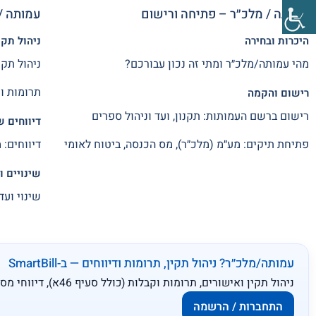
עמותה / מלכ״ר – פתיחה ורישום
עמותה / 
היכרות ובחירה
ניהול תקי
מהי עמותה/מלכ״ר ומתי זה נכון עבורכם?
ניהול תקי
תרומות וקבלות (
רישום והקמה
רישום ברשם העמותות: תקנון, ועד וניהול ספרים
דיווחים 
פתיחת תיקים: מע״מ (מלכ״ר), מס הכנסה, ביטוח לאומי
דיווחים: 
שינויים ו
שינוי וע
עמותה/מלכ״ר? ניהול תקין, תרומות ודיווחים — ב-SmartBill
ניהול תקין ואישורים, תרומות וקבלות (כולל סעיף 46א), דיווחי מס שכר וניכויים, בקרה על תקציבים ותזרים — הכל במקום אחד, עם ליווי מקצועי שמחובר לכל צעד.
התחברות / הרשמה