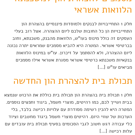
הלוואות אשראי
חלק 1 התחייבויות לבנקים ולמוסדות פיננסיים בהצהרת הון
התחייבויות הן כל החובות שלכם ליום ההצהרה. אצל רוב בעלי
העסקים זה כולל מינוס בעו"ש, הלוואות מהבנק, משכנתא, וחוב
בכרטיסי אשראי. המטרה היא להביא מסמכים שמראים יתרה נכונה
ליום ההצהרה, ולא להסתמך על זיכרון. עו"ש במינוס הלוואות
בנקאיות משכנתא כרטיסי אשראי מסגרת אשראי אילו מסמכים
מביאים עו"ש […]
תכולת בית להצהרת הון החדשה
חלק 1 תכולת בית בהצהרת הון תכולת בית כוללת את הרכוש שנמצא
בבית ושייך לכם, כמו רהיטים, מוצרי חשמל, ביגוד וחפצים נוספים.
המטרה היא להכין רשימה מסודרת עם עלויות רכישה בלבד, בלי
הערכות של שווי היום. רהיטים מוצרי חשמל ביגוד מחשבים וציוד
כלי עבודה דגש חשוב לגבי הסכומים בסעיף תכולת בית עובדים עם
עלות רכישה […]