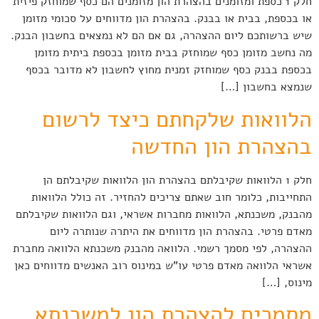
חלק 1 כספת ומזומנים בהצהרת הון מזומנים הם כסף שמוחזק פיזית
או בכספת, בבית או בבנק. בהצהרת הון מדווחים על סכומי מזומן
שיש ברשותכם ליום ההצהרה, גם אם הם לא נמצאים בחשבון הבנק.
מה נחשב מזומן כסף שמוחזק בבית מזומן בכספת ביתית מזומן
בכספת בבנק כסף שמוחזק זמנית מחוץ לחשבון לא מדובר בכסף
שנמצא בחשבון […]
הלוואות שלקחתם כיצד לרשום
בהצהרת הון החדשה
חלק 1 הלוואות שקיבלתם בהצהרת הון הלוואות שקיבלתם הן
התחייבות, כלומר חוב שאתם צריכים להחזיר. זה כולל הלוואות
מהבנק, משכנתא, הלוואות מחברות אשראי, וגם הלוואות שקיבלתם
מאדם פרטי. בהצהרת הון מדווחים את היתרה שנותרה ליום
ההצהרה, לפי מסמך רשמי. הלוואה מהבנק משכנתא הלוואה מחברת
אשראי הלוואה מאדם פרטי עו"ש במינוס רוב האנשים מדווחים כאן
מינוס, […]
מסמכים להצהרת הון למשכנתא