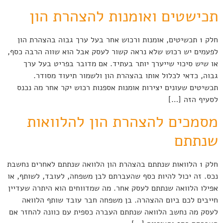
תכישטים ואומנות להצהרת הון
חלק 1 תכשיטים, אומנות ורכוש אחר בעל ערך גבוה בהצהרת הון
לפעמים יש רכוש שלא נראה קשור לעסק אבל הוא שווה הרבה כסף,
או שיש סיכוי שייערך יותר בעתיד. אם מדובר בפריט בעל ערך
גבוה, כדאי לכלול אותו בהצהרת הון ולשמור תיעוד מסודר.
תכשיטים שעונים יצירות אומנות אספנות רכוש יקר אחר מה נכנס
לסעיף הזה […]
מסמכים להצהרת הון להלוואות
שנתתם
חלק 1 הלוואות שנתתם בהצהרת הון הלוואה שנתתם לאחרים נחשבת
נכס. זה יכול להיות כסף שהעברתם לבן משפחה, לעובד, לשותף, או
אפילו הלוואה שנתתם לעסק אחר. מה שמדווחים הוא היתרה שעדיין
חייבים לכם ביום ההצהרה. בן משפחה חבר עובד שותף הלוואה
לעסק מה נחשב הלוואה שנתתם העברה כספית עם כוונה להחזר אם