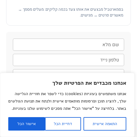
בסמארטביל מבצעים את אותו צעד בכמה קליקים: מעלים מסמך →
מאשרים פרטים → מגישים.
אנחנו מכבדים את הפרטיות שלך
חזרו אליי
אנחנו משתמשים בעוגיות (cookies) כדי לשפר את חוויית הגלישה
שלך, להציג תוכן ופרסומות מותאמים אישית ולנתח את תנועת הגולשים
באתר. בלחיצה על "אישור הכל" אתה מסכים לשימוש שלנו בעוגיות.
2026 כל הזכויות שמורות סמארטביל
התאמה אישית
דחיית הכל
אישור הכל
סמארטביל