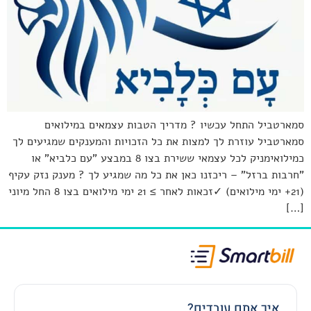
סמארטביל התחל עכשיו ? מדריך הטבות עצמאים במילואים
סמארטביל עוזרת לך למצות את כל הזכויות והמענקים שמגיעים לך
כמילואימניק לכל עצמאי ששירת בצו 8 במבצע "עם כלביא" או
"חרבות ברזל" – ריכזנו כאן את כל מה שמגיע לך ? מענק נזק עקיף
(21+ ימי מילואים) ✓זכאות לאחר ≥ 21 ימי מילואים בצו 8 החל מיוני
[…]
איך אתם עובדים?