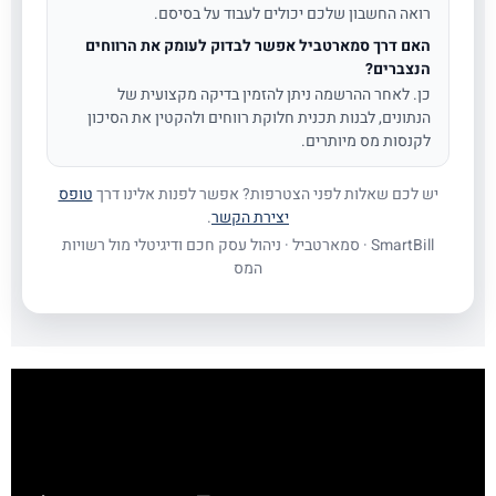
רואה החשבון שלכם יכולים לעבוד על בסיסם.
האם דרך סמארטביל אפשר לבדוק לעומק את הרווחים
הנצברים?
כן. לאחר ההרשמה ניתן להזמין בדיקה מקצועית של
הנתונים, לבנות תכנית חלוקת רווחים ולהקטין את הסיכון
לקנסות מס מיותרים.
יש לכם שאלות לפני הצטרפות? אפשר לפנות אלינו דרך
טופס
יצירת הקשר
.
SmartBill · סמארטביל · ניהול עסק חכם ודיגיטלי מול רשויות
המס