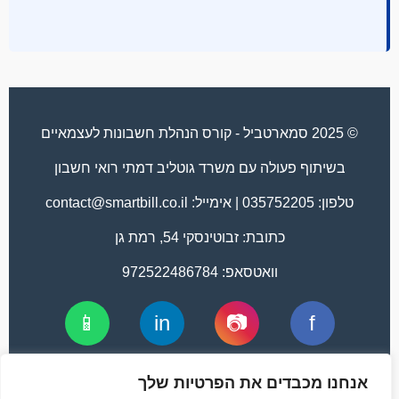
© 2025 סמארטביל - קורס הנהלת חשבונות לעצמאיים
בשיתוף פעולה עם משרד גוטליב דמתי רואי חשבון
טלפון: 035752205 | אימייל:
contact@smartbill.co.il
כתובת: זבוטינסקי 54, רמת גן
וואטסאפ: 972522486784
📱
in
📷
f
פייסבוק
אינסטגרם
לינקדאין
וואטסאפ
אנחנו מכבדים את הפרטיות שלך