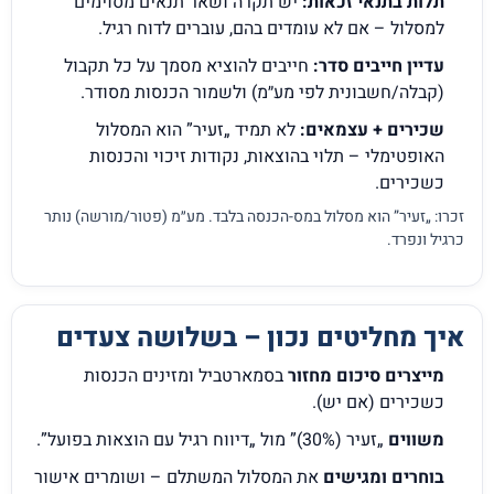
תלות בתנאי זכאות:
יש תקרה ושאר תנאים מסוימים
למסלול – אם לא עומדים בהם, עוברים לדוח רגיל.
עדיין חייבים סדר:
חייבים להוציא מסמך על כל תקבול
(קבלה/חשבונית לפי מע״מ) ולשמור הכנסות מסודר.
שכירים + עצמאים:
לא תמיד „זעיר” הוא המסלול
האופטימלי – תלוי בהוצאות, נקודות זיכוי והכנסות
כשכירים.
זכרו: „זעיר” הוא מסלול במס-הכנסה בלבד. מע״מ (פטור/מורשה) נותר
כרגיל ונפרד.
איך מחליטים נכון – בשלושה צעדים
מייצרים סיכום מחזור
בסמארטביל ומזינים הכנסות
כשכירים (אם יש).
משווים
„זעיר (30%)” מול „דיווח רגיל עם הוצאות בפועל”.
בוחרים ומגישים
את המסלול המשתלם – ושומרים אישור