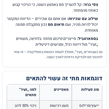
צפי ברור:
קל להעריך מס באמצע השנה, כי הניכוי קבוע
כאחוז מהמחזור.
שילוב עם שכירות:
אם אתם גם שכירים – הדיווח המקוצר
יכול להיות מהיר, ועם
תיאום מס
נכון מתקבלת תמונה
מאוחדת.
בסמארטביל:
מייצרים
סיכום מחזור
בלחיצה, משווים
„זעיר” מול דיווח רגיל, ומגישים דיגיטלית.
גם כשבוחרים „זעיר”, מומלץ לשמור הוצאות באפליקציה – זה עוזר
לתכנוני מס ולבדיקת כדאיות לאורך השנה.
דוגמאות מתי זה עשוי להתאים
סוג פעילות
מאפיינים
למה „זעיר”
מתאים
ייעוץ/פרילנס
מעט רכישות
ניכוי 30% לרוב