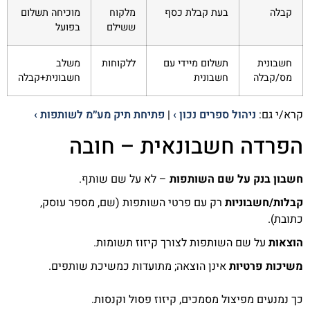
קבלה
בעת קבלת כסף
מלקוח
מוכיחה תשלום
ששילם
בפועל
חשבונית
תשלום מיידי עם
ללקוחות
משלב
מס/קבלה
חשבונית
חשבונית+קבלה
קרא/י גם:
ניהול ספרים נכון ›
|
פתיחת תיק מע״מ לשותפות ›
הפרדה חשבונאית – חובה
חשבון בנק על שם השותפות
– לא על שם שותף.
קבלות/חשבוניות
רק עם פרטי השותפות (שם, מספר עוסק,
כתובת).
הוצאות
על שם השותפות לצורך קיזוז תשומות.
משיכות פרטיות
אינן הוצאה; מתועדות כמשיכת שותפים.
כך נמנעים מפיצול מסמכים, קיזוז פסול וקנסות.