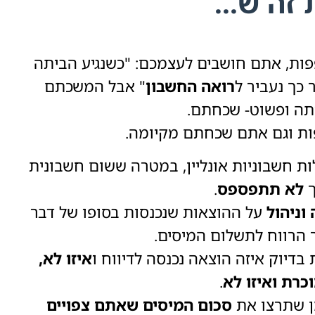
זה ש...
ת, אתם חושבים לעצמכם: "כשנגיע הביתה
כך נעביר ל
רואה החשבון
" אבל המשכתם
תה ופשוט- שכחתם.
ות וגם אתם שכחתם מקיומה.
 חשבוניות אונליין, במטרה ששום חשבונית
ך
לא תתפספס
.
וניהול
על ההוצאות שנכנסות בסופו של דבר
ר הרווח לתשלום המיסים.
בדיוק איזה הוצאה נכנסה לדיווח ו
איזו לא,
כרת ואיזו לא
.
מן שתרצו את
סכום המיסים שאתם צפויים