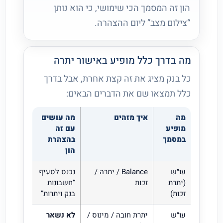
הון זה המסמך הכי שימושי, כי הוא נותן
“צילום מצב” ליום ההצהרה.
מה בדרך כלל מופיע באישור יתרה
כל בנק מציג את זה קצת אחרת, אבל בדרך
כלל תמצאו שם את הדברים הבאים:
מה
איך מזהים
מה עושים
מופיע
עם זה
במסמך
בהצהרת
הון
עו״ש
Balance / יתרה /
נכנס לסעיף
(יתרת
זכות
“חשבונות
זכות)
בנק ויתרות”
עו״ש
יתרת חובה / מינוס /
לא נשאר