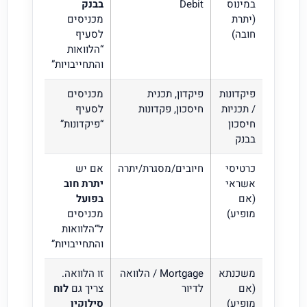
במינוס
Debit
בבנק
(יתרת
מכניסים
חובה)
לסעיף
“הלוואות
והתחייבויות”
פיקדונות
פיקדון, תכנית
מכניסים
/ תכניות
חיסכון, פקדונות
לסעיף
חיסכון
“פיקדונות”
בבנק
כרטיסי
חיובים/מסגרת/יתרה
אם יש
אשראי
יתרת חוב
(אם
בפועל
מופיע)
מכניסים
ל“הלוואות
והתחייבויות”
משכנתא
Mortgage / הלוואה
זו הלוואה.
(אם
לדיור
צריך גם
לוח
מופיע)
סילוקין