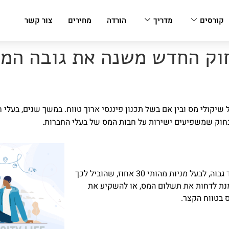
קורסים
מדריך
הורדה
מחירים
צור קשר
החוק החדש משנה את גובה ה
 שיקולי מס ובין אם בשל תכנון פיננסי ארוך טווח. במשך שנים, בעלי 
בחוק שמשפיעים ישירות על חבות המס של בעלי החברות.
עד כה, חלוקת רווחים מחברה לבעלי המניות חייבה תשלום מס דיבידנד גבוה, לבעל מניות מהותי 30 אחוז, שהוביל לכך
נת לדחות את תשלום המס, או להשקיע את
 בטווח הקצר.