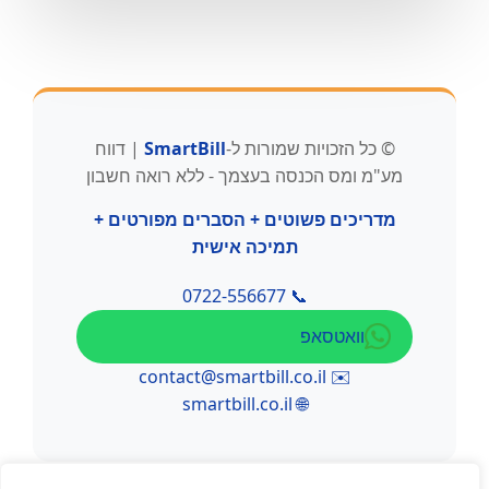
© כל הזכויות שמורות ל-
SmartBill
| דווח
מע"מ ומס הכנסה בעצמך - ללא רואה חשבון
מדריכים פשוטים + הסברים מפורטים +
תמיכה אישית
📞 0722-556677
וואטסאפ
contact@smartbill.co.il
✉️
🌐 smartbill.co.il
') { placeholder.style.display = 'block';